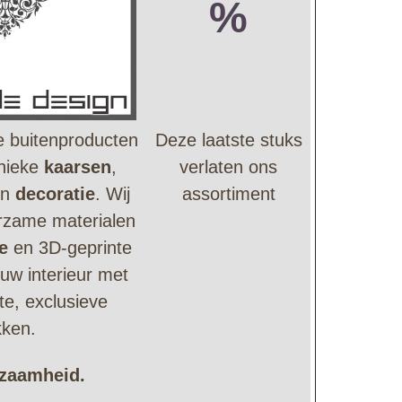
%
e buitenproducten
Deze laatste stuks
nieke
kaarsen
,
verlaten ons
en
decoratie
. Wij
assortiment
rzame materialen
e
en 3D-geprinte
l uw interieur met
e, exclusieve
kken.
rzaamheid.