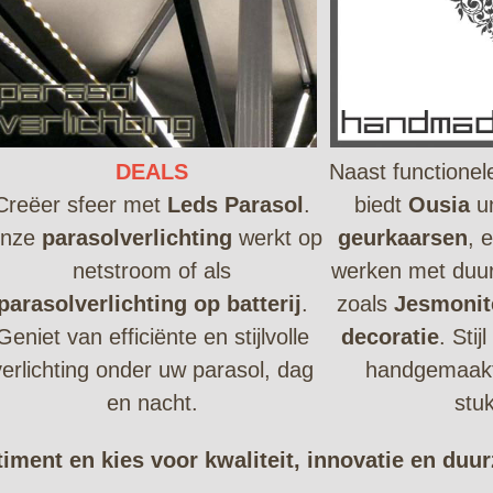
DEALS
Naast functionel
Creëer sfeer met
Leds Parasol
.
biedt
Ousia
u
nze
parasolverlichting
werkt op
geurkaarsen
, 
netstroom of als
werken met duu
parasolverlichting op batterij
.
zoals
Jesmonit
Geniet van efficiënte en stijlvolle
decoratie
. Stij
verlichting onder uw parasol, dag
handgemaakt
en nacht.
stu
iment en kies voor kwaliteit, innovatie en duu